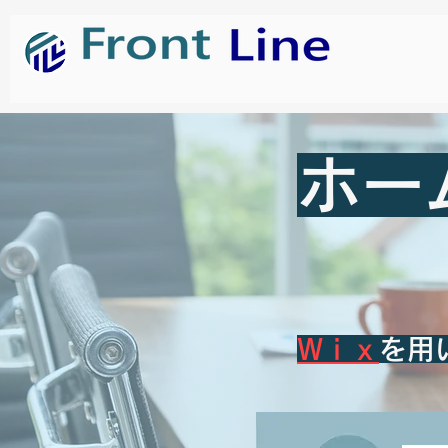
ホー
Wｉｘ
を用